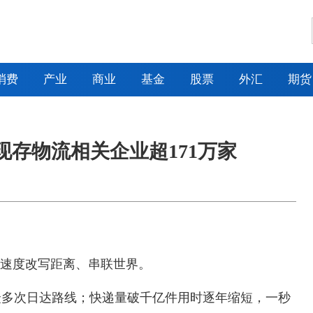
消费
产业
商业
基金
股票
外汇
期货
现存物流相关企业超171万家
人速度改写距离、串联世界。
众多次日达路线；快递量破千亿件用时逐年缩短，一秒