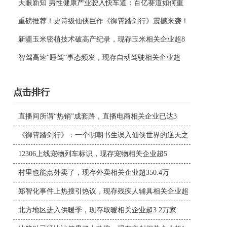
天眼新知 男性健康产业驶入快车道：百亿赛道如何重
重磅推荐！史诗级仙侠巨作《御霄踏剑行》震撼来袭！
新疆玉米密植技术破高产纪录，现存玉米相关企业超8
智驾高速“睡驾”事态频发，现存自动驾驶相关企业超
点击排行
直播间所谓“热销”成套路，直播电商相关企业已达3
《御霄踏剑行》：一个明朝书生误入仙侠世界的逆天之
12306上线宠物列车标识，现存宠物相关企业超5
村里也能点外卖了，现存外卖相关企业超350.4万
郑智化事件上热搜引热议，现存残疾人辅具相关企业超
北方地区进入供暖季，现存取暖相关企业超3.2万家