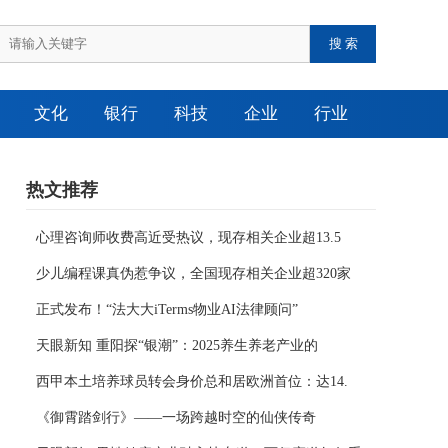
文化
银行
科技
企业
行业
热文推荐
心理咨询师收费高近受热议，现存相关企业超13.5
少儿编程课真伪惹争议，全国现存相关企业超320家
正式发布！“法大大iTerms物业AI法律顾问”
天眼新知 重阳探“银潮”：2025养生养老产业的
西甲本土培养球员转会身价总和居欧洲首位：达14.
《御霄踏剑行》——一场跨越时空的仙侠传奇