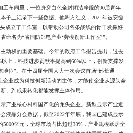
加工车间里，一位身穿白色全封闭洁净服的90后青年
本子上记录下一些数据。他叫方红义，2021年被安徽
牵头成立了工作室，以带动公司各条战线的骨干发挥好
省命名为“省国防邮电产业‘劳模创新工作室’”。
展主动权的重要基础。今年的政府工作报告提出，过去
5%以上，科技进步贡献率提高到60%以上，创新支撑发
体地位”。在十四届全国人大一次会议首场“部长通
让企业成为科技创新活动的主体，才能使企业从源头全
创新、到成果转化都能发挥主体作用。
显示产业核心材料国产化的龙头企业。新型显示产业近
会液晶分会数据，截至2022年年底，我国已建成显示
5000亿元，全球市场占比超过38%，产业规模跃居全