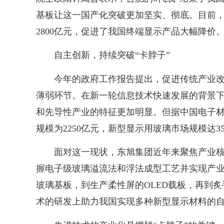
基板让这一国产化突破更加坚实、彻底。目前
2800亿元，促进了我国终端显示产品大幅降价
自主创新，持续突破“卡脖子”
今年的政府工作报告提出，促进传统产业
薄弱环节。在新一轮信息技术快速发展的背景
和先导性产业的特征更加明显。但据中国电子材
规模为2250亿元，新型显示用玻璃市场规模达
面对这一现状，东旭集团近年来聚焦产业
握电子级玻璃溢流法和浮法成型工艺并实现产业
玻璃基板，到生产柔性屏的OLED载板，再到炙手
术的研发上助力我国实现多种新型显示材料的