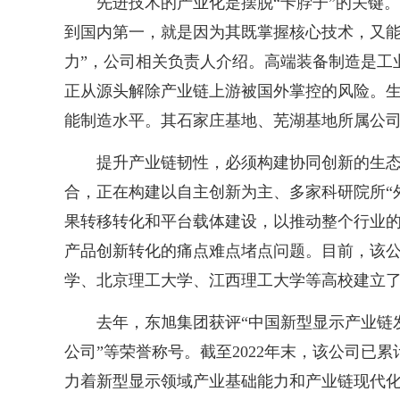
先进技术的产业化是摆脱“卡脖子”的关键
到国内第一，就是因为其既掌握核心技术，又
力”，公司相关负责人介绍。高端装备制造是工
正从源头解除产业链上游被国外掌控的风险。
能制造水平。其石家庄基地、芜湖基地所属公司
提升产业链韧性，必须构建协同创新的生态
合，正在构建以自主创新为主、多家科研院所“
果转移转化和平台载体建设，以推动整个行业
产品创新转化的痛点难点堵点问题。目前，该
学、北京理工大学、江西理工大学等高校建立
去年，东旭集团获评“中国新型显示产业链
公司”等荣誉称号。截至2022年末，该公司已累
力着新型显示领域产业基础能力和产业链现代