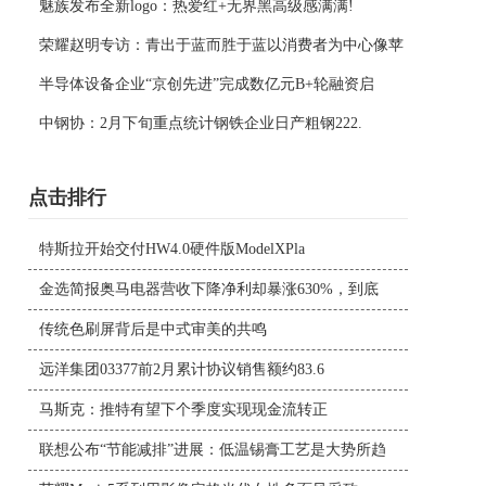
魅族发布全新logo：热爱红+无界黑高级感满满!
荣耀赵明专访：青出于蓝而胜于蓝以消费者为中心像苹
半导体设备企业“京创先进”完成数亿元B+轮融资启
中钢协：2月下旬重点统计钢铁企业日产粗钢222.
点击排行
特斯拉开始交付HW4.0硬件版ModelXPla
金选简报奥马电器营收下降净利却暴涨630%，到底
传统色刷屏背后是中式审美的共鸣
远洋集团03377前2月累计协议销售额约83.6
马斯克：推特有望下个季度实现现金流转正
联想公布“节能减排”进展：低温锡膏工艺是大势所趋