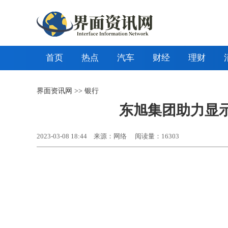
首页
热点
汽车
财经
理财
界面资讯网
>>
银行
东旭集团助力显
2023-03-08 18:44
来源：网络
阅读量：16303